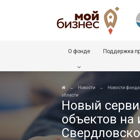
О фонде
Поддержка п
←
Новости
←
Новости фонда
области
Новый серви
объектов на
Свердловско