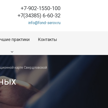
+7-902-1550-100
+7(34385) 6-60-32
info@fond-serov.ru
чшие практики
Контакты
иционной карте Свердловской
тных