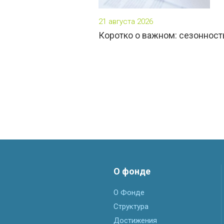
21 августа 2026
Коротко о важном: сезонност
О фонде
О Фонде
Структура
Достижения