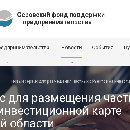
Серовский фонд поддержки
предпринимательства
редпринимательства
Новости
События
Лу
←
Новый сервис для размещения частных объектов на инвест
с для размещения час
 инвестиционной карте
й области