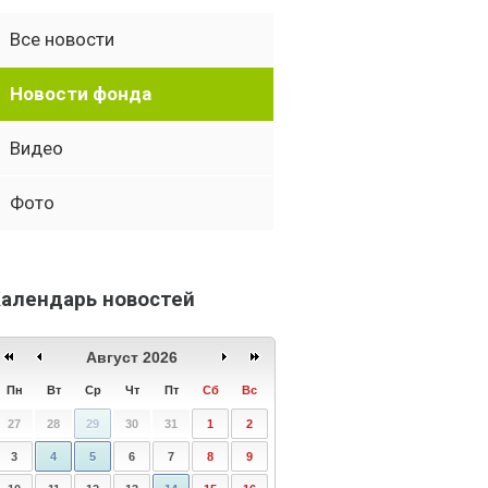
Все новости
Новости фонда
Видео
Фото
алендарь новостей
Август 2026
Пн
Вт
Ср
Чт
Пт
Сб
Вс
27
28
29
30
31
1
2
3
4
5
6
7
8
9