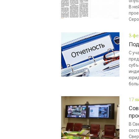
опуб
В не
прое
Серо
3 фе
Под
С уч
пред
субъ
инди
юрид
боль
17 я
Сов
про
В Св
сост
Свер