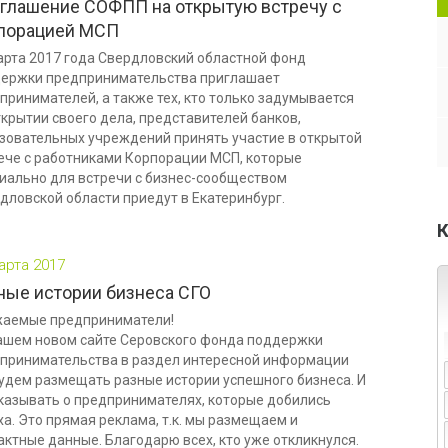
глашение СОФПП на открытую встречу с
порацией МСП
арта 2017 года Свердловский областной фонд
ержки предпринимательства приглашает
принимателей, а также тех, кто только задумывается
ткрытии своего дела, представителей банков,
зовательных учреждений принять участие в открытой
ече с работниками Корпорации МСП, которые
иально для встречи с бизнес-сообществом
дловской области приедут в Екатеринбург.
К
арта 2017
ные истории бизнеса СГО
аемые предприниматели!
ашем новом сайте Серовского фонда поддержки
принимательства в раздел интересной информации
удем размещать разные истории успешного бизнеса. И
казывать о предпринимателях, которые добились
ха. Это прямая реклама, т.к. мы размещаем и
актные данные. Благодарю всех, кто уже откликнулся.