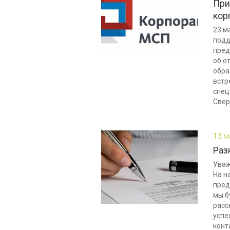
При
кор
23 м
подд
пред
об о
обра
встр
спец
Свер
13 м
Раз
Уваж
На н
пред
мы б
расс
успе
конт