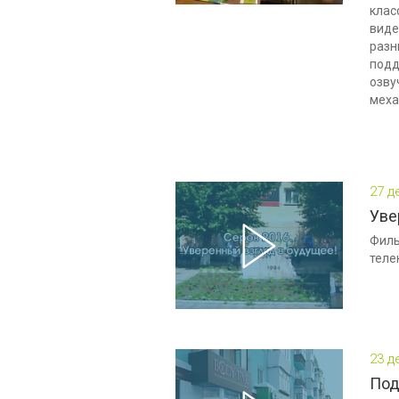
клас
виде
разн
подд
озву
меха
27 д
Уве
Филь
теле
23 д
Под