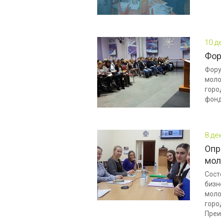
10 д
Фор
Фору
моло
горо
фонд
8 де
Опр
мол
Сост
бизн
моло
горо
Преи