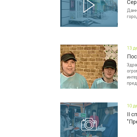
Сер
Данн
горо
13 д
Пос
Здра
огро
инте
пред
10 д
II 
"Пр