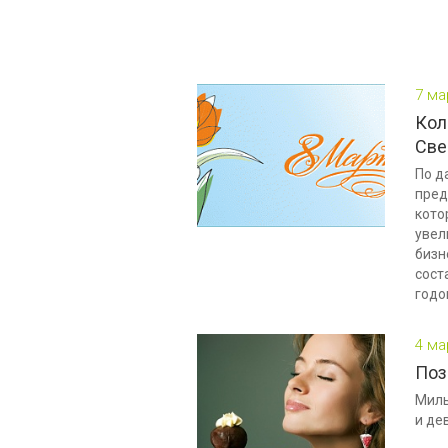
7 ма
Кол
Све
По д
пред
кото
увел
бизн
сост
годо
4 ма
Поз
Милы
и де