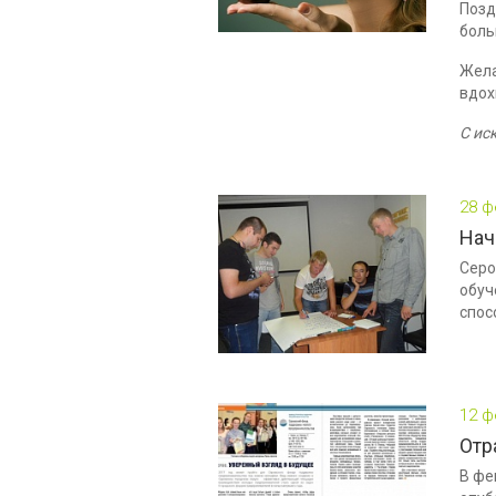
Позд
боль
Жела
вдох
С ис
28 ф
Нач
Серо
обуч
спос
12 ф
Отр
В фе