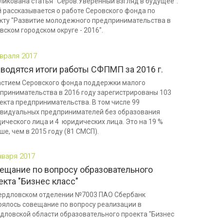
ликована статья "Серов.Уверенный взгляд в будущее".
й рассказывается о работе Серовского фонда по
кту "Развитие молодежного предпринимательства в
вском городском округе - 2016".
враля 2017
водятся итоги работы СФПМП за 2016 г.
астием Серовского фонда поддержки малого
принимательства в 2016 году зарегистрированы 103
екта предпринимательства. В том числе 99
видуальных предпринимателей без образования
ического лица и 4 юридических лица. Это на 19 %
ше, чем в 2015 году (81 СМСП).
нваря 2017
ещание по вопросу образовательного
екта "Бизнес класс"
ердловском отделении №7003 ПАО Сбербанк
оялось совещание по вопросу реализации в
дловской области образовательного проекта "Бизнес