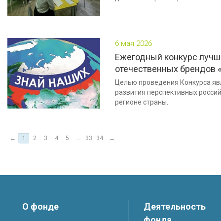
6 мая 2026
Ежегодный конкурс лучш
отечественных брендов 
Целью проведения Конкурса яв
развития перспективных росси
регионе страны.
←
1
2
3
4
5
...
33
34
→
О фонде
Деятельность
фонда